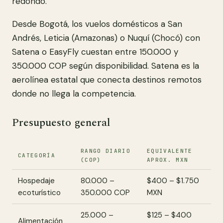
redondo.
Desde Bogotá, los vuelos domésticos a San
Andrés, Leticia (Amazonas) o Nuquí (Chocó) con
Satena o EasyFly cuestan entre 150.000 y
350.000 COP según disponibilidad. Satena es la
aerolínea estatal que conecta destinos remotos
donde no llega la competencia.
Presupuesto general
RANGO DIARIO
EQUIVALENTE
CATEGORÍA
(COP)
APROX. MXN
Hospedaje
80.000 –
$400 – $1.750
ecoturístico
350.000 COP
MXN
25.000 –
$125 – $400
Alimentación