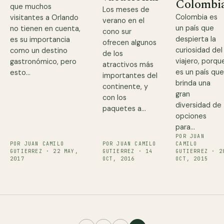
Colombi
que muchos
Los meses de
Colombia es
visitantes a Orlando
verano en el
un país que
no tienen en cuenta,
cono sur
despierta la
es su importancia
ofrecen algunos
curiosidad del
como un destino
de los
viajero, porqu
gastronómico, pero
atractivos más
es un país qu
esto…
importantes del
brinda una
continente, y
gran
con los
diversidad de
paquetes a…
opciones
para…
POR JUAN
POR JUAN CAMILO
POR JUAN CAMILO
CAMILO
GUTIERREZ · 22 MAY,
GUTIERREZ · 14
GUTIERREZ · 2
2017
OCT, 2016
OCT, 2015