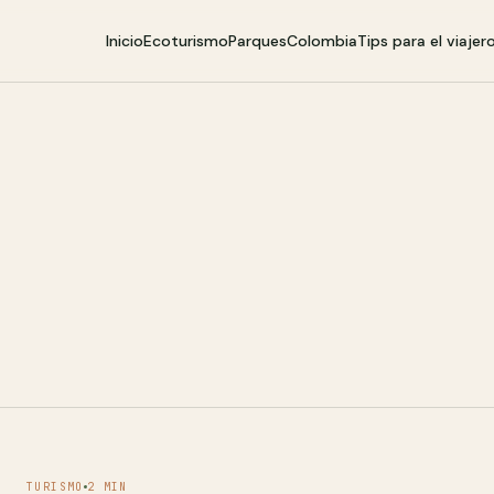
Inicio
Ecoturismo
Parques
Colombia
Tips para el viajer
TURISMO
2 MIN