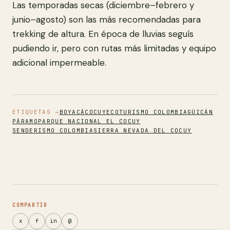
Las temporadas secas (diciembre–febrero y
junio–agosto) son las más recomendadas para
trekking de altura. En época de lluvias seguís
pudiendo ir, pero con rutas más limitadas y equipo
adicional impermeable.
ETIQUETAS →
BOYACÁ
COCUY
ECOTURISMO COLOMBIA
GÜICÁN
PÁRAMO
PARQUE NACIONAL EL COCUY
SENDERISMO COLOMBIA
SIERRA NEVADA DEL COCUY
COMPARTIR
x
f
in
@