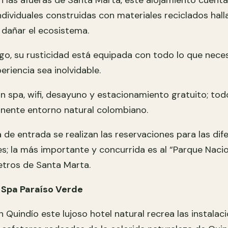
n las afueras de Santa Marta, este alojamiento cuent
dividuales construidas con materiales reciclados hall
n dañar el ecosistema.
go, su rusticidad está equipada con todo lo que nece
eriencia sea inolvidable.
n spa, wifi, desayuno y estacionamiento gratuito; to
onente entorno natural colombiano.
 de entrada se realizan las reservaciones para las dif
s; la más importante y concurrida es al “Parque Nacio
etros de Santa Marta.
 Spa Paraíso Verde
 Quindío este lujoso hotel natural recrea las instalac