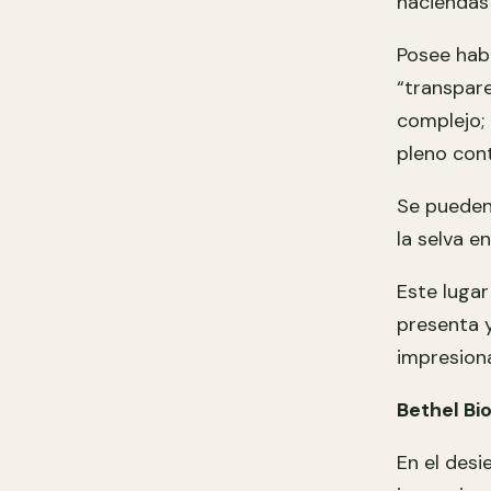
haciendas 
Posee hab
“transpare
complejo; 
pleno cont
Se pueden
la selva e
Este luga
presenta y
impresion
Bethel Bi
En el desi