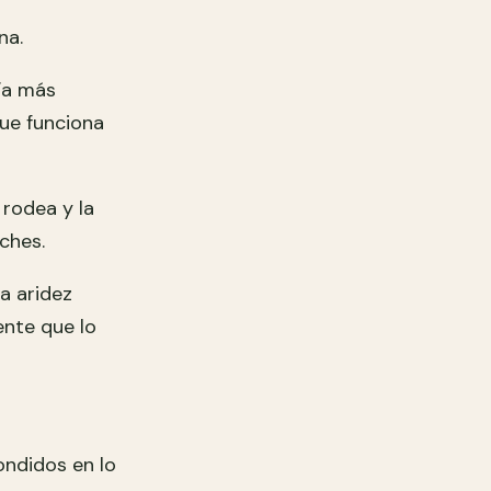
s
na.
ía más
que funciona
 rodea y la
oches.
a aridez
ente que lo
ondidos en lo