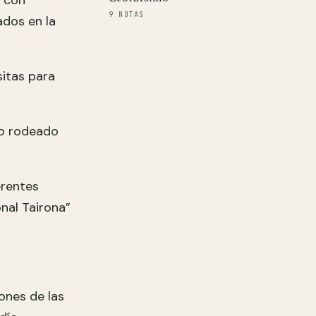
a con
9 NOTAS
ados en la
sitas para
do rodeado
erentes
nal Tairona”
iones de las