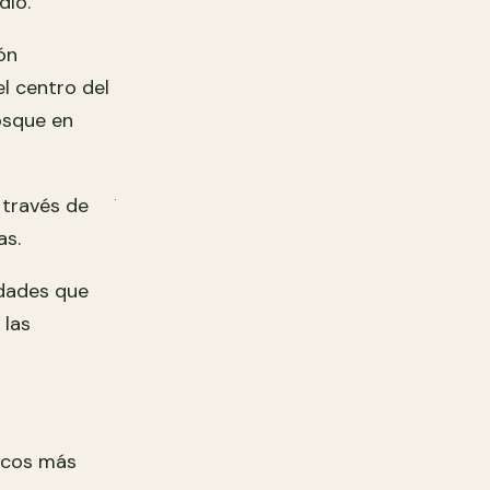
dío.
ón
l centro del
bosque en
 través de
as.
idades que
 las
icos más