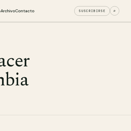
o
Archivo
Contacto
⌕
SUSCRIBIRSE
acer
mbia