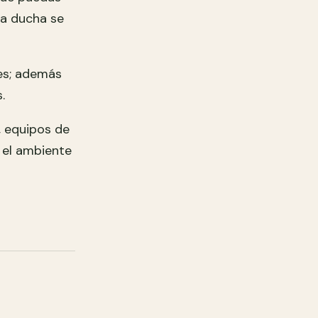
la ducha se
ves; además
.
, equipos de
 el ambiente