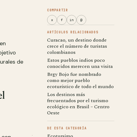
COMPARTIR
x
f
in
@
ARTÍCULOS RELACIONADOS
Curacao, un destino donde
 en
crece el número de turistas
colombianos
bjetivo
Estos pueblos indios poco
turales de
conocidos merecen una visita
Brgy Bojo fue nombrado
como mejor pueblo
ecoturístico de todo el mundo
l
Los destinos más
frecuentados por el turismo
ecológico en Brasil – Centro
Oeste
DE ESTA CATEGORÍA
Ecotursimo