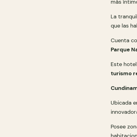
más íntimo
La tranqui
que las ha
Cuenta co
Parque Na
Este hotel
turismo r
Cundina
Ubicada e
innovador
Posee zon
habitacion