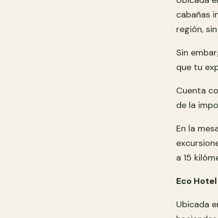
Ubicada e
cabañas in
región, si
Sin embar
que tu exp
Cuenta co
de la imp
En la mesa
excursione
a 15 kilóm
Eco Hotel
Ubicada en