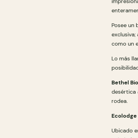
impresion
enteramen
Posee un 
exclusiva
como un e
Lo más lla
posibilida
Bethel Bi
desértica
rodea.
Ecolodge 
Ubicado e