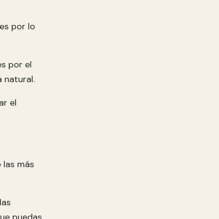
les por lo
s por el
 natural.
ar el
e las más
las
 que puedas