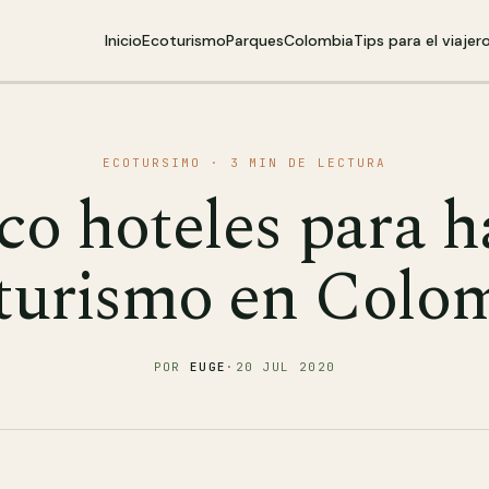
Inicio
Ecoturismo
Parques
Colombia
Tips para el viajer
ECOTURSIMO
· 3 MIN DE LECTURA
co hoteles para h
turismo en Colo
POR
EUGE
·
20 JUL 2020